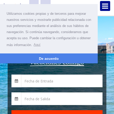
Utilizamos cookies propias y de terceros para mejorar
nuestros servicios y mostrarle publicidad relacionada con
sus preferencias mediante el análisis de sus hábitos de
navegación. Si continúa navegando, consideramos que
acepta su uso. Puede cambiar la configuración u obtener
más información.
Aquí
Déjanos compartir las
De acuerdo
vacaciones contigo